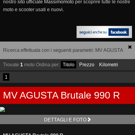
nostro
sito ufficiale Massimomoto
per scoprire tutte le nostre
moto e scooter usati e nuovi.
Ricerca effettuata con i seguenti parametri: MV AGUSTA
Trovate
1
moto
Ordina per:
Titolo
Prezzo
Kilometri
1
MV AGUSTA Brutale 990 R
DETTAGLI E FOTO