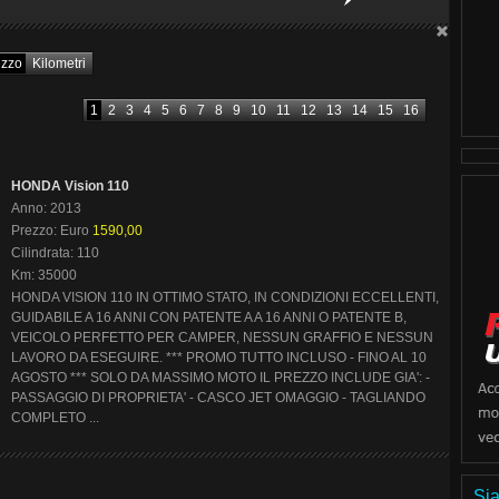
ezzo
Kilometri
1
2
3
4
5
6
7
8
9
10
11
12
13
14
15
16
HONDA Vision 110
Anno: 2013
Prezzo: Euro
1590,00
Cilindrata: 110
Km: 35000
HONDA VISION 110 IN OTTIMO STATO, IN CONDIZIONI ECCELLENTI,
GUIDABILE A 16 ANNI CON PATENTE A A 16 ANNI O PATENTE B,
VEICOLO PERFETTO PER CAMPER, NESSUN GRAFFIO E NESSUN
LAVORO DA ESEGUIRE. *** PROMO TUTTO INCLUSO - FINO AL 10
AGOSTO *** SOLO DA MASSIMO MOTO IL PREZZO INCLUDE GIA': -
PASSAGGIO DI PROPRIETA' - CASCO JET OMAGGIO - TAGLIANDO
COMPLETO ...
Sia