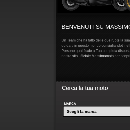
BENVENUTI SU MASSI
Un Team che ha fatto delle due ruote la sua 
guidarti in questo mondo consigliandoti nel
Persone qualificate a Tua completa disposizi
nostro
sito ufficiale Massimomoto
per scopri
Cerca la tua moto
MARCA