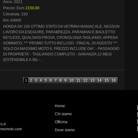
Anno: 2021
Prezzo: Euro
2150,00
Cilindrata: 150
Km: 64000
HONDA SH 150 OTTIMO STATO DA VETRINA MANIACALE, NESSUN
LAVORO DA ESEGUIRE, PARABREZZA, PARAMANI E BAULETTO
KEYLESS, QUALSIASI PROVA, CRONOLOGIA TAGLIANDI, APPENA
GOMMATO. *** PROMO TUTTO INCLUSO - FINO AL 20 AGOSTO ***
SOLO DA MASSIMO MOTO IL PREZZO INCLUDE GIA': - PASSAGGIO
DI PROPRIETA' - TAGLIANDO COMPLETO - GARANZIA 12 MESI
(ESTENDIBILE A 36) -...
1
2
3
4
5
6
7
8
9
10
11
12
13
14
15
16
Home
Chi siamo
Officina
o.it
imomoto.com
Dove siamo