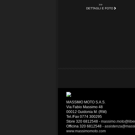
>>
DETTAGLI E FOTO
MASSIMO MOTO S.A.S.
Via Fabio Massimo 48
00012 Guidonia M. (RM)
Tel./Fax 0774 300295
Store 320 6812548 -
massimo.moto@liber
Officina 320 6812548 -
assistenza@mass
www.massimomoto.com