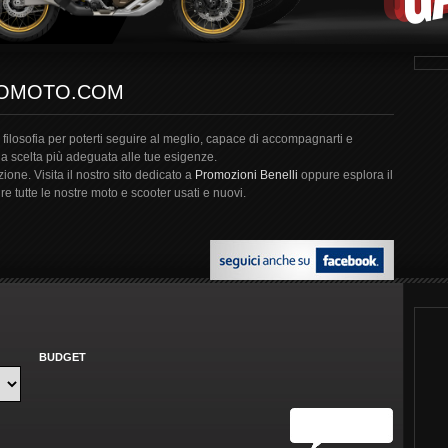
MOMOTO.COM
filosofia per poterti seguire al meglio, capace di accompagnarti e
la scelta più adeguata alle tue esigenze.
one. Visita il nostro sito dedicato a
Promozioni Benelli
oppure esplora il
re tutte le nostre moto e scooter usati e nuovi.
BUDGET