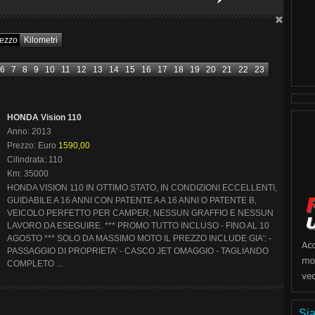
ezzo
Kilometri
6
7
8
9
10
11
12
13
14
15
16
17
18
19
20
21
22
23
HONDA Vision 110
Anno: 2013
Prezzo: Euro
1590,00
Cilindrata: 110
Km: 35000
HONDA VISION 110 IN OTTIMO STATO, IN CONDIZIONI ECCELLENTI,
GUIDABILE A 16 ANNI CON PATENTE A A 16 ANNI O PATENTE B,
VEICOLO PERFETTO PER CAMPER, NESSUN GRAFFIO E NESSUN
LAVORO DA ESEGUIRE. *** PROMO TUTTO INCLUSO - FINO AL 10
AGOSTO *** SOLO DA MASSIMO MOTO IL PREZZO INCLUDE GIA': -
PASSAGGIO DI PROPRIETA' - CASCO JET OMAGGIO - TAGLIANDO
COMPLETO ...
Sia