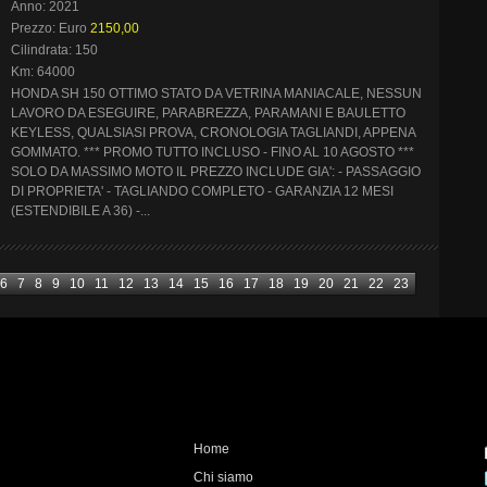
Anno: 2021
Prezzo: Euro
2150,00
Cilindrata: 150
Km: 64000
HONDA SH 150 OTTIMO STATO DA VETRINA MANIACALE, NESSUN
LAVORO DA ESEGUIRE, PARABREZZA, PARAMANI E BAULETTO
KEYLESS, QUALSIASI PROVA, CRONOLOGIA TAGLIANDI, APPENA
GOMMATO. *** PROMO TUTTO INCLUSO - FINO AL 10 AGOSTO ***
SOLO DA MASSIMO MOTO IL PREZZO INCLUDE GIA': - PASSAGGIO
DI PROPRIETA' - TAGLIANDO COMPLETO - GARANZIA 12 MESI
(ESTENDIBILE A 36) -...
6
7
8
9
10
11
12
13
14
15
16
17
18
19
20
21
22
23
Home
Chi siamo