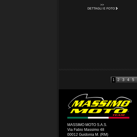
>>
DETTAGLI E FOTO
1
2
3
4
5
MASSIMO MOTO S.A.S.
Via Fabio Massimo 48
00012 Guidonia M. (RM)