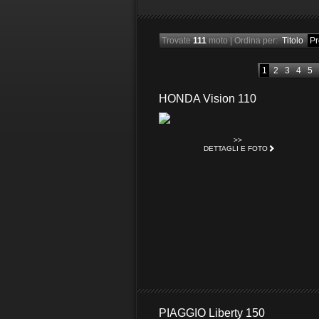
Trovate
111
moto
|
Ordina per:
Titolo
Pr
1
2
3
4
5
HONDA Vision 110
>>
DETTAGLI E FOTO
PIAGGIO Liberty 150