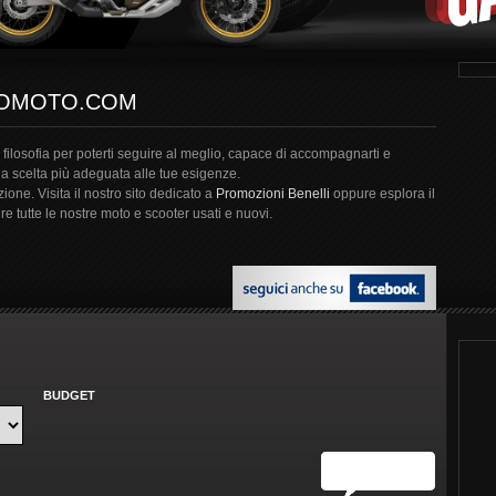
MOMOTO.COM
filosofia per poterti seguire al meglio, capace di accompagnarti e
la scelta più adeguata alle tue esigenze.
one. Visita il nostro sito dedicato a
Promozioni Benelli
oppure esplora il
re tutte le nostre moto e scooter usati e nuovi.
BUDGET