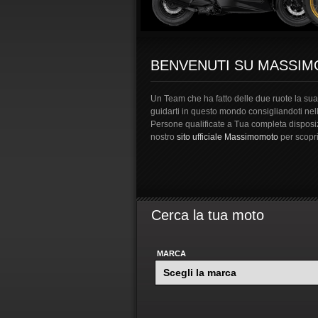
BENVENUTI SU MASSI
Un Team che ha fatto delle due ruote la sua 
guidarti in questo mondo consigliandoti nel
Persone qualificate a Tua completa disposizi
nostro
sito ufficiale Massimomoto
per scopri
Cerca la tua moto
MARCA