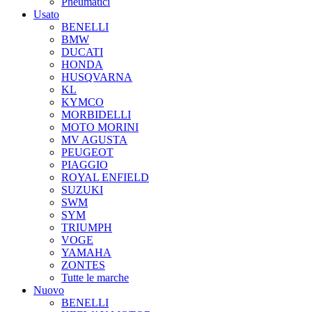
Pneumatici
Usato
BENELLI
BMW
DUCATI
HONDA
HUSQVARNA
KL
KYMCO
MORBIDELLI
MOTO MORINI
MV AGUSTA
PEUGEOT
PIAGGIO
ROYAL ENFIELD
SUZUKI
SWM
SYM
TRIUMPH
VOGE
YAMAHA
ZONTES
Tutte le marche
Nuovo
BENELLI