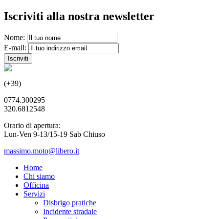
Iscriviti alla nostra newsletter
Nome:
E-mail:
(+39)
0774.300295
320.6812548
Orario di apertura:
Lun-Ven 9-13/15-19 Sab Chiuso
massimo.moto@libero.it
Home
Chi siamo
Officina
Servizi
Disbrigo pratiche
Incidente stradale