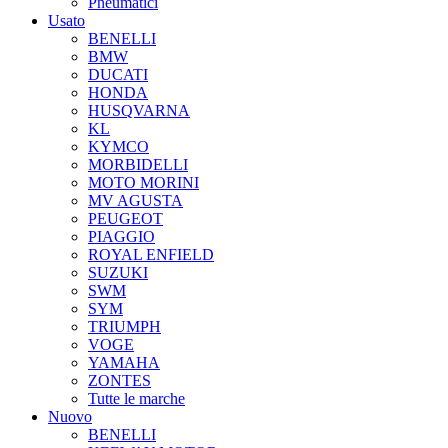
Pneumatici
Usato
BENELLI
BMW
DUCATI
HONDA
HUSQVARNA
KL
KYMCO
MORBIDELLI
MOTO MORINI
MV AGUSTA
PEUGEOT
PIAGGIO
ROYAL ENFIELD
SUZUKI
SWM
SYM
TRIUMPH
VOGE
YAMAHA
ZONTES
Tutte le marche
Nuovo
BENELLI