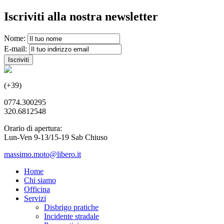
Iscriviti alla nostra newsletter
Nome:
E-mail:
(+39)
0774.300295
320.6812548
Orario di apertura:
Lun-Ven 9-13/15-19 Sab Chiuso
massimo.moto@libero.it
Home
Chi siamo
Officina
Servizi
Disbrigo pratiche
Incidente stradale