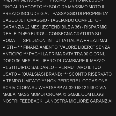
KM, PARI AL NUOVO. *** PROMO TUTTO INCLUSO -
FINO AL 10 AGOSTO *** SOLO DA MASSIMO MOTO IL
PREZZO INCLUDE GIA': - PASSAGGIO DI PROPRIETA' -
CASCO JET OMAGGIO - TAGLIANDO COMPLETO -
GARANZIA 12 MESI (ESTENDIBILE A 36) - RISPARMIO
REALE DI 450 EURO! -- CONSEGNA GRATUITA SU
ROMA -- -- SPEDIZIONI IN TUTTA ITALIA A PREZZI MAI
VISTI -- *** FINANZIAMENTO "VALORE LIBERO" SENZA
ANTICIPO *** PAGHI LA PRIMA RATA TRA 90 GIORNI.
DOPO 36 MESI SEI LIBERO DI: CAMBIARE IL MEZZO
RESTITUIRLO SALDARLO -- PERMUTIAMO IL TUO
USATO -- (QUALSIASI BRAND) *** SCONTO RISERVATO
A TEMPO LIMITATO *** NON PERDERE L'OCCASIONE!
SCRIVICI ORA SU WHATSAPP AL 320 6812 548 O VIA
MAIL A: MASSIMOMOTOROMA @ GMAIL.COM LEGGI I
NOSTRI FEEDBACK: LA NOSTRA MIGLIORE GARANZIA!